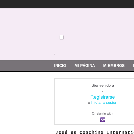
.
.
INICIO
MI PÁGINA
MIEMBROS
Bienvenido a
.
Registrarse
o
Inicia la sesión
Or sign in with:
¿Qué es Coaching Internati