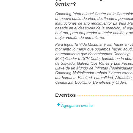
Center?
Coaching International Center es la Comunid
un nuevo estilo de vida, destinado a persona
instituciones de alto rendimiento: La Vida M
basada en el desarrollo de la atención, el equi
el ritmo, para emprender la mejor acción y se
mejor versión de u
no mismo.
Para lograr la Vida Máxima, y así hacer en c
momento lo mejor que podemos hacer, acudi
entrenamiento que denominamos Coaching
Multiplicador o DCH Code
, basado en la obra
de
Salvador Gálvez “Los Panes y Los Peces
Llave de un Mundo de Infinitas Posibilidades
Coaching Multiplicador trabaja 7 áreas esenci
ser humano: Plenitud, Lateralidad, Atracción,
Confianza, Equilibrio, Beneficios y Orden.
Eventos
Agregar un evento