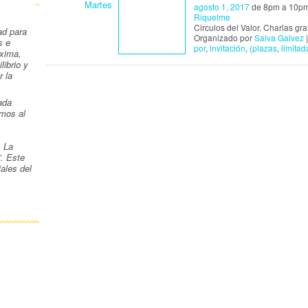
Martes
agosto 1, 2017
de 8pm a 10p
Riquelme
Circulos del Valor. Charlas grat
ad para
Organizado por
Salva Galvez
|
s e
por
,
invitación
,
(plazas
,
limitad
áxima,
librio y
r la
ada
mos al
. La
”. Este
ales del